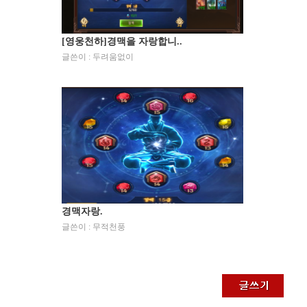
[영웅천하]경맥을 자랑합니..
글쓴이 : 두려움없이
경맥자랑.
글쓴이 : 무적천풍