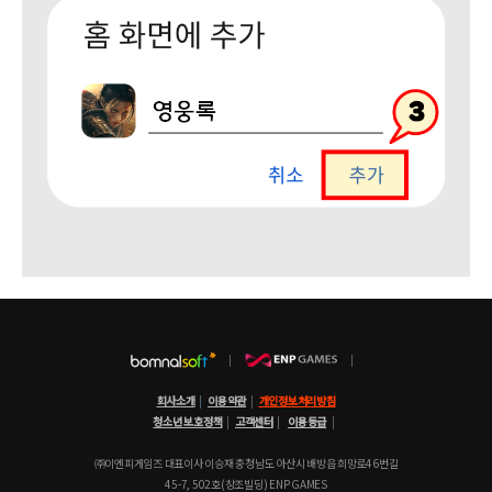
회사소개
|
이용약관
|
개인정보처리방침
청소년 보호정책
|
고객센터
|
이용등급
|
㈜이엔피게임즈 대표이사 이승재 충청남도 아산시 배방읍 희망로46번길
45-7, 502호(창조빌딩) ENP GAMES