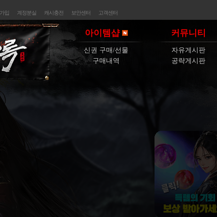
가입
계정분실
캐시충전
보안센터
고객센터
아이템샵
커뮤니티
신권 구매/선물
자유게시판
구매내역
공략게시판